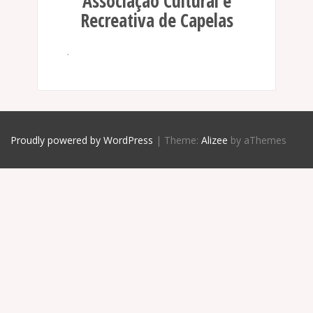
Associação Cultural e
Recreativa de Capelas
.
Proudly powered by WordPress
|
Theme:
Alizee
by aThemes