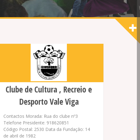
Clube de Cultura , Recreio e
Desporto Vale Viga
Contactos Morada: Rua do clube nº3
Telefone Presidente: 918620851
Código Postal: 2530 Data da Fundação: 14
de abril de 1982