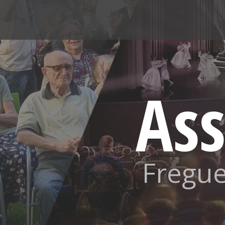
Skip
to
content
Ass
Fregue