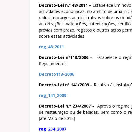
Decreto-Lei n.º 48/2011 –
Estabelece um novo r
actividades económicas, no âmbito de uma inici
reduzir encargos administrativos sobre os cidad
autorizações, validações, autenticações, certif
prévias com prazo, registos e outros actos permi
sobre essas actividades
reg_48_2011
Decreto-Lei nº113/2006 –
Estabelece o regim
Regulamentos
Decreto113-2006
Decreto-Lei nº 141/2009 –
Relativo às instalaç
reg_141_2009
Decreto-Lei n.º 234/2007 –
Aprova o regime ju
de restauração ou de bebidas, bem como o reg
(até Maio de 2012)
reg_234_2007