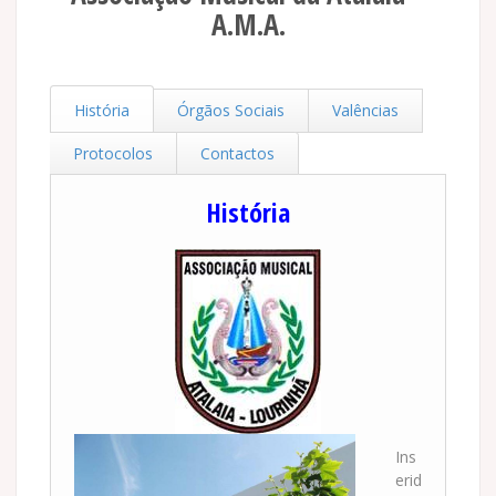
A.M.A.
História
Órgãos Sociais
Valências
Protocolos
Contactos
História
Ins
erid