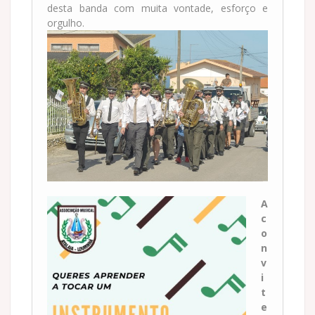
desta banda com muita vontade, esforço e
orgulho.
A
c
o
n
v
i
t
e