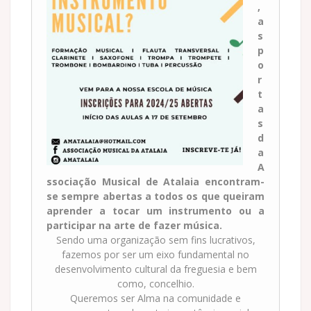
,
a
s
p
o
r
t
a
s
d
a
A
ssociação Musical de Atalaia encontram-
se sempre abertas a todos os que queiram
aprender a tocar um instrumento ou a
participar na arte de fazer música.
Sendo uma organização sem fins lucrativos,
fazemos por ser um eixo fundamental no
desenvolvimento cultural da freguesia e bem
como, concelhio.
Queremos ser Alma na comunidade e