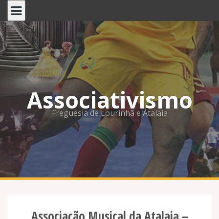
Skip
to
content
Associativismo
Freguesia de Lourinhã e Atalaia
Associação Musical da Atalaia –